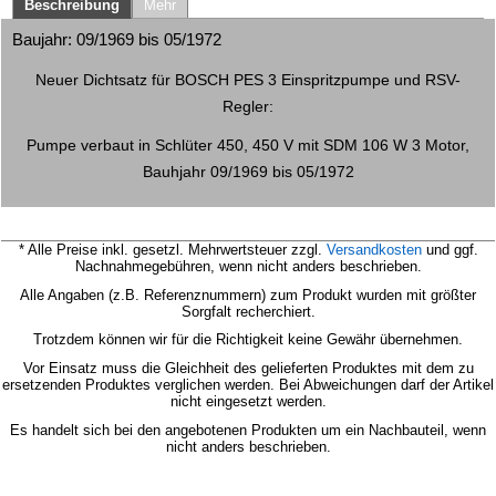
Beschreibung
Mehr
Baujahr: 09/1969 bis 05/1972
Neuer Dichtsatz für BOSCH PES 3 Einspritzpumpe und RSV-
Regler:
Pumpe verbaut in Schlüter 450, 450 V mit SDM 106 W 3 Motor,
Bauhjahr 09/1969 bis 05/1972
* Alle Preise inkl. gesetzl. Mehrwertsteuer zzgl.
Versandkosten
und ggf.
Nachnahmegebühren, wenn nicht anders beschrieben.
Alle Angaben (z.B. Referenznummern) zum Produkt wurden mit größter
Sorgfalt recherchiert.
Trotzdem können wir für die Richtigkeit keine Gewähr übernehmen.
Vor Einsatz muss die Gleichheit des gelieferten Produktes mit dem zu
ersetzenden Produktes verglichen werden.
Bei Abweichungen darf der Artikel
nicht eingesetzt werden.
Es handelt sich bei den angebotenen Produkten um ein Nachbauteil, wenn
nicht anders beschrieben.