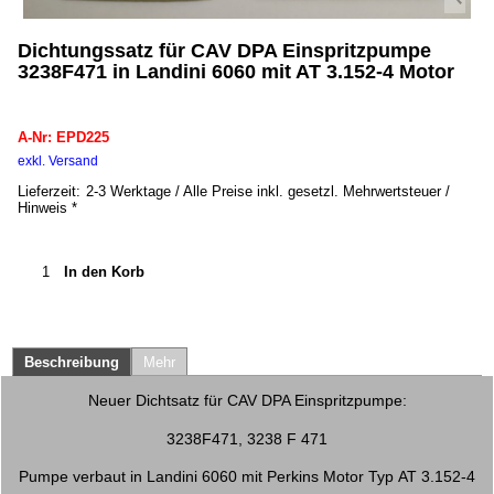
Dichtungssatz für CAV DPA Einspritzpumpe
3238F471 in Landini 6060 mit AT 3.152-4 Motor
EPD225
A-Nr: EPD225
exkl. Versand
kg
Lieferzeit:
2-3 Werktage / Alle Preise inkl. gesetzl. Mehrwertsteuer /
Hinweis *
In den Korb
Beschreibung
Mehr
Neuer Dichtsatz für CAV DPA Einspritzpumpe:
3238F471, 3238 F 471
Pumpe verbaut in Landini 6060 mit Perkins Motor Typ AT 3.152-4