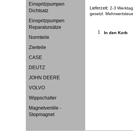
Einspritzpumpen
Lieferzeit:
2-3 Werktage
Dichtsatz
gesetzl. Mehrwertsteue
Einspritzpumpen
Reparatursätze
In den Korb
Normteile
Zierteile
CASE
DEUTZ
JOHN DEERE
VOLVO
Wippschalter
Magnetventile -
Stopmagnet