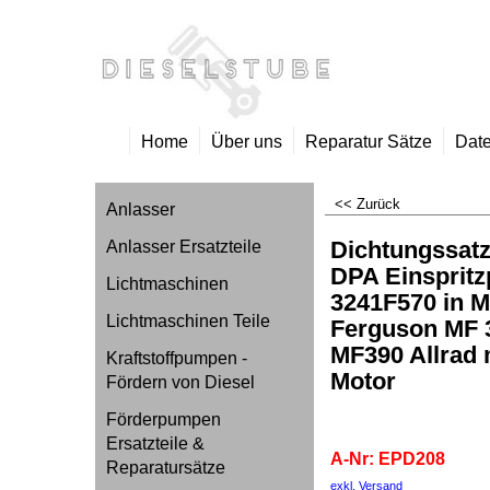
Home
Über uns
Reparatur Sätze
Date
<< Zurück
Anlasser
Dichtungssatz
Anlasser Ersatzteile
DPA Einsprit
Lichtmaschinen
3241F570 in 
Lichtmaschinen Teile
Ferguson MF 3
MF390 Allrad 
Kraftstoffpumpen -
Motor
Fördern von Diesel
EPD208
Förderpumpen
Ersatzteile &
A-Nr: EPD208
Reparatursätze
exkl. Versand
kg