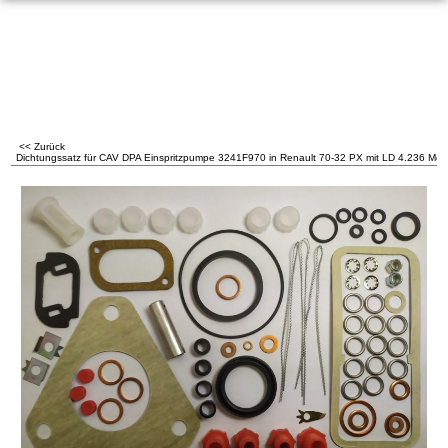
<< Zurück
Dichtungssatz für CAV DPA Einspritzpumpe 3241F970 in Renault 70-32 PX mit LD 4.236 Mot