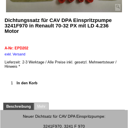
Dichtungssatz für CAV DPA Einspritzpumpe
3241F970 in Renault 70-32 PX mit LD 4.236
Motor
EPD202
A-Nr: EPD202
exkl. Versand
kg
Lieferzeit:
2-3 Werktage / Alle Preise inkl. gesetzl. Mehrwertsteuer /
Hinweis *
Auf Lager
In den Korb
Beschreibung
Mehr
Neuer Dichtsatz für CAV DPA Einspritzpumpe: