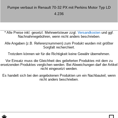
3241F970, 3241 F 970
Pumpe verbaut in Renault 70-32 PX mit Perkins Motor Typ LD
4.236
* Alle Preise inkl. gesetzl. Mehrwertsteuer zzgl.
Versandkosten
und ggf.
Nachnahmegebühren, wenn nicht anders beschrieben.
Alle Angaben (z.B. Referenznummern) zum Produkt wurden mit größter
Sorgfalt recherchiert.
Trotzdem können wir für die Richtigkeit keine Gewähr übernehmen.
Vor Einsatz muss die Gleichheit des gelieferten Produktes mit dem zu
ersetzenden Produktes verglichen werden.
Bei Abweichungen darf der Artikel
nicht eingesetzt werden.
Es handelt sich bei den angebotenen Produkten um ein Nachbauteil, wenn
nicht anders beschrieben.
Powered by ShopFactory