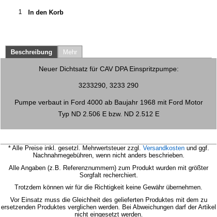
In den Korb
Beschreibung
Mehr
Neuer Dichtsatz für CAV DPA Einspritzpumpe:
3233290, 3233 290
Pumpe verbaut in Ford 4000 ab Baujahr 1968 mit Ford Motor
Typ ND 2.506 E bzw. ND 2.512 E
* Alle Preise inkl. gesetzl. Mehrwertsteuer zzgl.
Versandkosten
und ggf.
Nachnahmegebühren, wenn nicht anders beschrieben.
Alle Angaben (z.B. Referenznummern) zum Produkt wurden mit größter
Sorgfalt recherchiert.
Trotzdem können wir für die Richtigkeit keine Gewähr übernehmen.
Vor Einsatz muss die Gleichheit des gelieferten Produktes mit dem zu
ersetzenden Produktes verglichen werden.
Bei Abweichungen darf der Artikel
nicht eingesetzt werden.