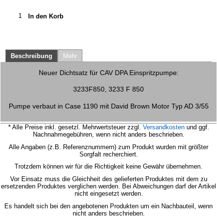
In den Korb
Beschreibung
Mehr
Neuer Dichtsatz für CAV DPA Einspritzpumpe:
3233F850, 3233 F 850
Pumpe verbaut in Case 1190 mit David Brown Motor Typ AD 3/55
* Alle Preise inkl. gesetzl. Mehrwertsteuer zzgl.
Versandkosten
und ggf.
Nachnahmegebühren, wenn nicht anders beschrieben.
Alle Angaben (z.B. Referenznummern) zum Produkt wurden mit größter
Sorgfalt recherchiert.
Trotzdem können wir für die Richtigkeit keine Gewähr übernehmen.
Vor Einsatz muss die Gleichheit des gelieferten Produktes mit dem zu
ersetzenden Produktes verglichen werden.
Bei Abweichungen darf der Artikel
nicht eingesetzt werden.
Es handelt sich bei den angebotenen Produkten um ein Nachbauteil, wenn
nicht anders beschrieben.