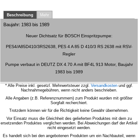
Beschreibung
Mehr
Baujahr: 1983 bis 1989
Neuer Dichtsatz für BOSCH Einspritzpumpe:
PES4/A85D410/3RS2638, PES 4 A 85 D 410/3 RS 2638 mit RSV-
Regler
Pumpe verbaut in DEUTZ DX 4.70 A mit BF4L 913 Motor, Baujahr
1983 bis 1989
* Alle Preise inkl. gesetzl. Mehrwertsteuer zzgl.
Versandkosten
und ggf.
Nachnahmegebühren, wenn nicht anders beschrieben.
Alle Angaben (z.B. Referenznummern) zum Produkt wurden mit größter
Sorgfalt recherchiert.
Trotzdem können wir für die Richtigkeit keine Gewähr übernehmen.
Vor Einsatz muss die Gleichheit des gelieferten Produktes mit dem zu
ersetzenden Produktes verglichen werden.
Bei Abweichungen darf der Artikel
nicht eingesetzt werden.
Es handelt sich bei den angebotenen Produkten um ein Nachbauteil, wenn