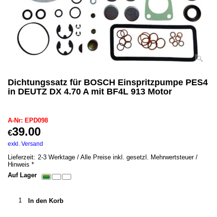
Dichtungssatz für BOSCH Einspritzpumpe PES4
in DEUTZ DX 4.70 A mit BF4L 913 Motor
EPD098
A-Nr: EPD098
39.00
€
inkl. MwSt. *
exkl. Versand
0.20
kg
Lieferzeit:
2-3 Werktage / Alle Preise inkl. gesetzl. Mehrwertsteuer /
Hinweis *
Auf Lager
In den Korb