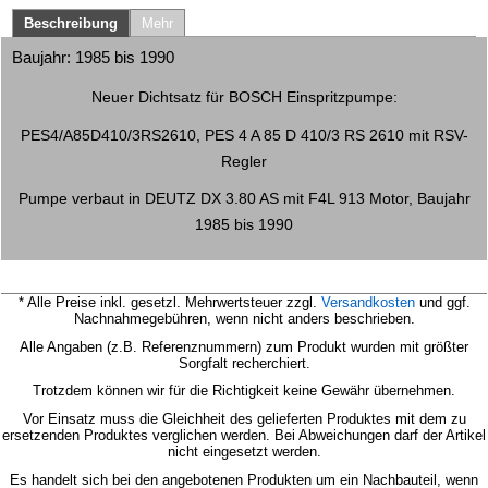
Beschreibung
Mehr
Baujahr: 1985 bis 1990
Neuer Dichtsatz für BOSCH Einspritzpumpe:
PES4/A85D410/3RS2610, PES 4 A 85 D 410/3 RS 2610 mit RSV-
Regler
Pumpe verbaut in DEUTZ DX 3.80 AS mit F4L 913 Motor, Baujahr
1985 bis 1990
* Alle Preise inkl. gesetzl. Mehrwertsteuer zzgl.
Versandkosten
und ggf.
Nachnahmegebühren, wenn nicht anders beschrieben.
Alle Angaben (z.B. Referenznummern) zum Produkt wurden mit größter
Sorgfalt recherchiert.
Trotzdem können wir für die Richtigkeit keine Gewähr übernehmen.
Vor Einsatz muss die Gleichheit des gelieferten Produktes mit dem zu
ersetzenden Produktes verglichen werden.
Bei Abweichungen darf der Artikel
nicht eingesetzt werden.
Es handelt sich bei den angebotenen Produkten um ein Nachbauteil, wenn