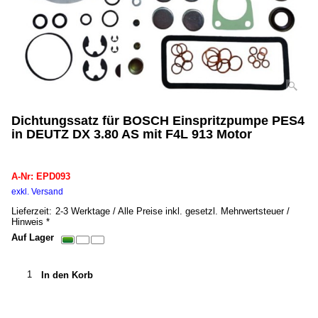
Dichtungssatz für BOSCH Einspritzpumpe PES4
in DEUTZ DX 3.80 AS mit F4L 913 Motor
EPD093
A-Nr: EPD093
39.00
€
inkl. MwSt. *
exkl. Versand
0.20
kg
Lieferzeit:
2-3 Werktage / Alle Preise inkl. gesetzl. Mehrwertsteuer /
Hinweis *
Auf Lager
In den Korb