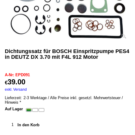
Dichtungssatz für BOSCH Einspritzpumpe PES4
in DEUTZ DX 3.70 mit F4L 912 Motor
EPD091
A-Nr: EPD091
39.00
€
inkl. MwSt. *
exkl. Versand
0.20
kg
Lieferzeit:
2-3 Werktage / Alle Preise inkl. gesetzl. Mehrwertsteuer /
Hinweis *
Auf Lager
In den Korb