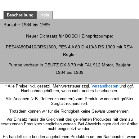
Beschreibung
Mehr
Baujahr: 1984 bis 1989
Neuer Dichtsatz für BOSCH Einspritzpumpe:
PES4/A80D410/3RS1300, PES 4 A 80 D 410/3 RS 1300 mit RSV-
Regler
Pumpe verbaut in DEUTZ DX 3.70 mit F4L 912 Motor, Baujahr
1984 bis 1989
* Alle Preise inkl. gesetzl. Mehrwertsteuer zzgl.
Versandkosten
und ggf.
Nachnahmegebühren, wenn nicht anders beschrieben.
Alle Angaben (z.B. Referenznummern) zum Produkt wurden mit größter
Sorgfalt recherchiert.
Trotzdem können wir für die Richtigkeit keine Gewähr übernehmen.
Vor Einsatz muss die Gleichheit des gelieferten Produktes mit dem zu
ersetzenden Produktes verglichen werden.
Bei Abweichungen darf der Artikel
nicht eingesetzt werden.
Es handelt sich bei den angebotenen Produkten um ein Nachbauteil, wenn