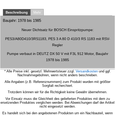
Beschreibung
Mehr
Baujahr: 1978 bis 1985
Neuer Dichtsatz für BOSCH Einspritzpumpe:
PES3/A80D410/3RS1183, PES 3 A 80 D 410/3 RS 1183 mit RSV-
Regler
Pumpe verbaut in DEUTZ DX 50 V mit F3L 912 Motor, Baujahr
1978 bis 1985
* Alle Preise inkl. gesetzl. Mehrwertsteuer zzgl.
Versandkosten
und ggf.
Nachnahmegebühren, wenn nicht anders beschrieben.
Alle Angaben (z.B. Referenznummern) zum Produkt wurden mit größter
Sorgfalt recherchiert.
Trotzdem können wir für die Richtigkeit keine Gewähr übernehmen.
Vor Einsatz muss die Gleichheit des gelieferten Produktes mit dem zu
ersetzenden Produktes verglichen werden.
Bei Abweichungen darf der Artikel
nicht eingesetzt werden.
Es handelt sich bei den angebotenen Produkten um ein Nachbauteil, wenn