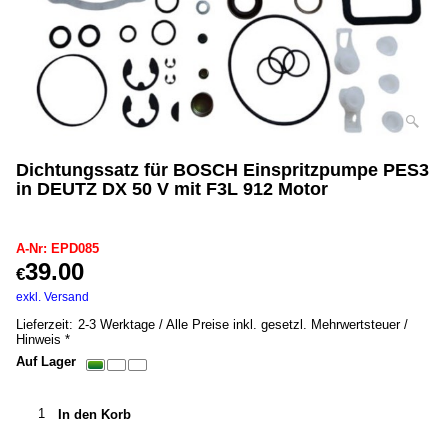
Dichtungssatz für BOSCH Einspritzpumpe PES3
in DEUTZ DX 50 V mit F3L 912 Motor
EPD085
A-Nr: EPD085
39.00
€
inkl. MwSt. *
exkl. Versand
0.20
kg
Lieferzeit:
2-3 Werktage / Alle Preise inkl. gesetzl. Mehrwertsteuer /
Hinweis *
Auf Lager
In den Korb