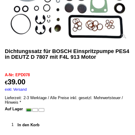
Dichtungssatz für BOSCH Einspritzpumpe PES4
in DEUTZ D 7807 mit F4L 913 Motor
EPD078
A-Nr: EPD078
39.00
€
inkl. MwSt. *
exkl. Versand
0.20
kg
Lieferzeit:
2-3 Werktage / Alle Preise inkl. gesetzl. Mehrwertsteuer /
Hinweis *
Auf Lager
In den Korb