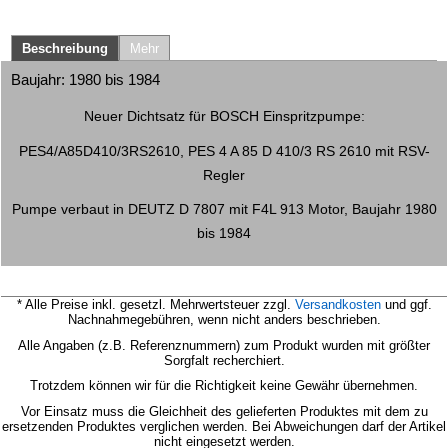
Beschreibung
Mehr
Baujahr: 1980 bis 1984
Neuer Dichtsatz für BOSCH Einspritzpumpe:
PES4/A85D410/3RS2610, PES 4 A 85 D 410/3 RS 2610 mit RSV-
Regler
Pumpe verbaut in DEUTZ D 7807 mit F4L 913 Motor, Baujahr 1980
bis 1984
* Alle Preise inkl. gesetzl. Mehrwertsteuer zzgl.
Versandkosten
und ggf.
Nachnahmegebühren, wenn nicht anders beschrieben.
Alle Angaben (z.B. Referenznummern) zum Produkt wurden mit größter
Sorgfalt recherchiert.
Trotzdem können wir für die Richtigkeit keine Gewähr übernehmen.
Vor Einsatz muss die Gleichheit des gelieferten Produktes mit dem zu
ersetzenden Produktes verglichen werden.
Bei Abweichungen darf der Artikel
nicht eingesetzt werden.