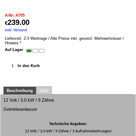
A705
A-Nr: A705
239.00
€
inkl. MwSt. *
exkl. Versand
10.00
kg
Lieferzeit:
2-3 Werktage / Alle Preise inkl. gesetzl. Mehrwertsteuer /
Hinweis *
Auf Lager
In den Korb
Beschreibung
Mehr
12 Volt / 3.0 kW / 9 Zähne
Getriebeanlasser
Technische Angaben:
12 Volt / 3.0 kW / 9 Zähne / 3 Aufnahmebohrungen