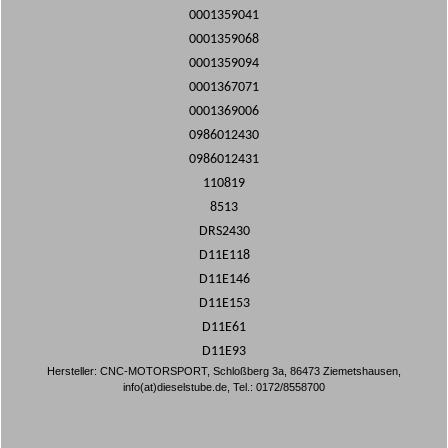
0001359041
0001359068
0001359094
0001367071
0001369006
0986012430
0986012431
110819
8513
DRS2430
D11E118
D11E146
D11E153
D11E61
D11E93
Hersteller: CNC-MOTORSPORT, Schloßberg 3a, 86473 Ziemetshausen,
info(at)dieselstube.de, Tel.: 0172/8558700