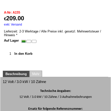
A155
A-Nr: A155
209.00
€
inkl. MwSt. *
exkl. Versand
10.00
kg
Lieferzeit:
2-3 Werktage / Alle Preise inkl. gesetzl. Mehrwertsteuer /
Hinweis *
Auf Lager
In den Korb
Beschreibung
Mehr
12 Volt / 3.0 kW / 10 Zähne
Technische Angaben:
12 Volt / 3.0 kW / 10 Zähne / 3 Aufnahmebohrungen
Ersatz für folgende Referenznummer: