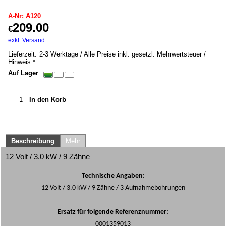
A-Nr: A120
209.00
€
inkl. MwSt. *
exkl. Versand
10.00
kg
Lieferzeit:
2-3 Werktage / Alle Preise inkl. gesetzl. Mehrwertsteuer /
Hinweis *
Auf Lager
In den Korb
Beschreibung
Mehr
12 Volt / 3.0 kW / 9 Zähne
Technische Angaben:
12 Volt / 3.0 kW / 9 Zähne / 3 Aufnahmebohrungen
Ersatz für folgende Referenznummer:
0001359013