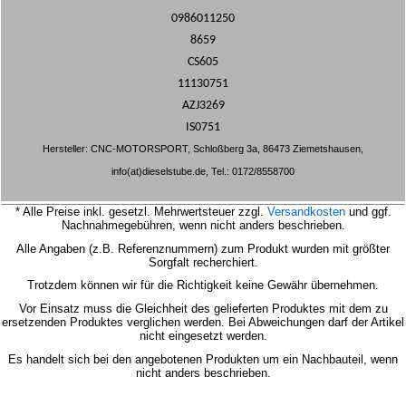
0986011250
8659
CS605
11130751
AZJ3269
IS0751
Hersteller: CNC-MOTORSPORT, Schloßberg 3a, 86473 Ziemetshausen,
info(at)dieselstube.de, Tel.: 0172/8558700
* Alle Preise inkl. gesetzl. Mehrwertsteuer zzgl.
Versandkosten
und ggf.
Nachnahmegebühren, wenn nicht anders beschrieben.
Alle Angaben (z.B. Referenznummern) zum Produkt wurden mit größter
Sorgfalt recherchiert.
Trotzdem können wir für die Richtigkeit keine Gewähr übernehmen.
Vor Einsatz muss die Gleichheit des gelieferten Produktes mit dem zu
ersetzenden Produktes verglichen werden.
Bei Abweichungen darf der Artikel
nicht eingesetzt werden.
Es handelt sich bei den angebotenen Produkten um ein Nachbauteil, wenn
nicht anders beschrieben.