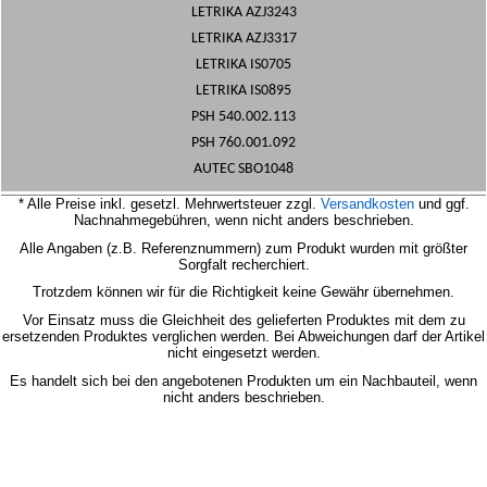
LETRIKA AZJ3243
LETRIKA AZJ3317
LETRIKA IS0705
LETRIKA IS0895
PSH 540.002.113
PSH 760.001.092
AUTEC SBO1048
* Alle Preise inkl. gesetzl. Mehrwertsteuer zzgl.
Versandkosten
und ggf.
Nachnahmegebühren, wenn nicht anders beschrieben.
Alle Angaben (z.B. Referenznummern) zum Produkt wurden mit größter
Sorgfalt recherchiert.
Trotzdem können wir für die Richtigkeit keine Gewähr übernehmen.
Vor Einsatz muss die Gleichheit des gelieferten Produktes mit dem zu
ersetzenden Produktes verglichen werden.
Bei Abweichungen darf der Artikel
nicht eingesetzt werden.
Es handelt sich bei den angebotenen Produkten um ein Nachbauteil, wenn
nicht anders beschrieben.