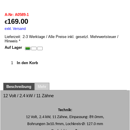
A0589-1
A-Nr: A0589-1
169.00
€
inkl. MwSt. *
exkl. Versand
10.00
kg
Lieferzeit:
2-3 Werktage / Alle Preise inkl. gesetzl. Mehrwertsteuer /
Hinweis *
Auf Lager
In den Korb
Beschreibung
Mehr
12 Volt / 2.4 kW / 11 Zähne
Technik:
12 Volt, 2.4 kW, 11 Zähne, Einpassung: 89.0mm,
Bohrungen 3x10.9mm, Lochkreis-Ø: 127.0 mm