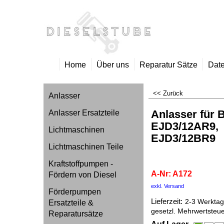
Home
Über uns
Reparatur Sätze
Date
<< Zurück
Anlasser
Anlasser für
Anlasser Ersatzteile
EJD3/12AR9,
Lichtmaschinen
EJD3/12BR9
Lichtmaschinen Teile
A172
Kraftstoffpumpen -
A-Nr: A172
Fördern von Diesel
209.00
€
Förderpumpen
inkl. 
Ersatzteile &
exkl. Versand
10.00
kg
Reparatursätze
Lieferzeit:
2-3 Werktage