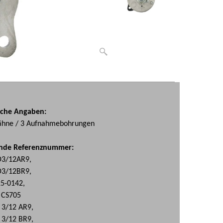
sche Angaben:
 Zähne / 3 Aufnahmebohrungen
gende Referenznummer:
D3/12AR9,
D3/12BR9,
25-0142,
CS705
 3/12 AR9,
 3/12 BR9,