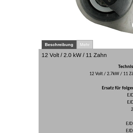
r / Hinweis *
Beschreibung
Mehr
12 Volt / 2.0 kW / 11 Zahn
Techni
12 Volt / 2.7kW / 11
Ersatz für fol
EJ
EJ
EJD
EJD