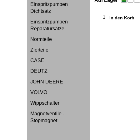
gesetzl. Mehrwertsteue
Einspritzpumpen
Auf Lager
Dichtsatz
Einspritzpumpen
In den Korb
Reparatursätze
Normteile
Zierteile
CASE
DEUTZ
JOHN DEERE
VOLVO
Wippschalter
Magnetventile -
Stopmagnet