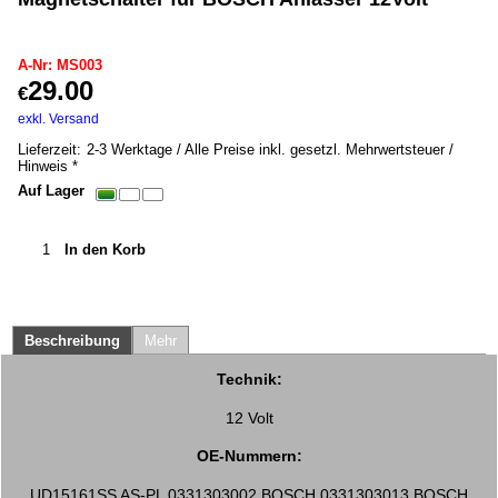
MS003
A-Nr: MS003
29.00
€
inkl. MwSt. *
exkl. Versand
1.30
kg
Lieferzeit:
2-3 Werktage / Alle Preise inkl. gesetzl. Mehrwertsteuer /
Hinweis *
Auf Lager
In den Korb
Beschreibung
Mehr
Technik:
12 Volt
OE-Nummern:
UD15161SS AS-PL 0331303002 BOSCH 0331303013 BOSCH