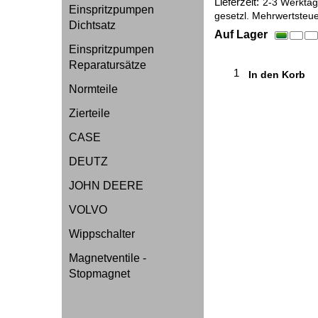
exkl. Versand
5.50
kg
Einspritzpumpen
Dichtsatz
Lieferzeit:
2-3 Werktage
gesetzl. Mehrwertsteue
Einspritzpumpen
Auf Lager
Reparatursätze
Normteile
In den Korb
Zierteile
CASE
DEUTZ
JOHN DEERE
VOLVO
Wippschalter
Magnetventile -
Stopmagnet