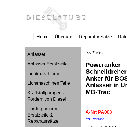
Home
Über uns
Reparatur Sätze
Date
<< Zurück
Anlasser
Poweranker
Anlasser Ersatzteile
Schnelldreher 
Lichtmaschinen
Anker für B
Lichtmaschinen Teile
Anlasser in 
MB-Trac
Kraftstoffpumpen -
Fördern von Diesel
PA003
Förderpumpen
A-Nr: PA003
Ersatzteile &
80.00
€
Reparatursätze
inkl. MwS