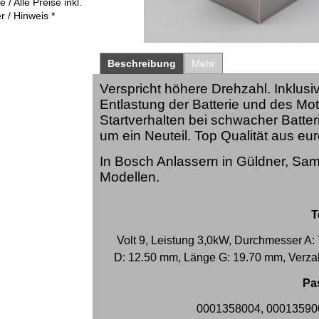
 / Alle Preise inkl.
r / Hinweis *
Beschreibung
Mehr
Verspricht höhere Drehzahl. Inklusi
Entlastung der Batterie und des Mo
Startverhalten bei schwacher Batter
um ein Neuteil. Top Qualität aus e
In Bosch Anlassern in Güldner, Sam
Modellen.
T
Volt 9, Leistung 3,0kW, Durchmesser A
D: 12.50 mm, Länge G: 19.70 mm, Verzah
Pa
0001358004, 00013590