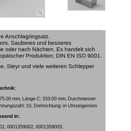
ve Anschlagringsatz.
tors. Sauberes und besseres
ie oder nach Nächten. Es handelt sich
uropäischer Produktion; DIN EN ISO 9001.
e, Steyr und viele weiteren Schlepper
echnik:
: 75.00 mm, Länge C: 333.00 mm, Durchmesser
nungszahl: 10, Drehrichtung: in Uhrzeigersinn
ssend in:
01, 0001359002, 0001359003,