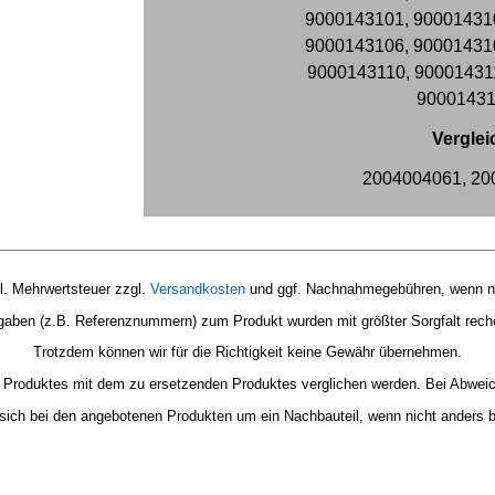
9000143101, 90001431
9000143106, 90001431
9000143110, 90001431
90001431
Vergle
2004004061, 20
zl. Mehrwertsteuer zzgl.
Versandkosten
und ggf. Nachnahmegebühren, wenn ni
gaben (z.B. Referenznummern) zum Produkt wurden mit größter Sorgfalt reche
Trotzdem können wir für die Richtigkeit keine Gewähr übernehmen.
en Produktes mit dem zu ersetzenden Produktes verglichen werden.
Bei Abweic
sich bei den angebotenen Produkten um ein Nachbauteil, wenn nicht anders 