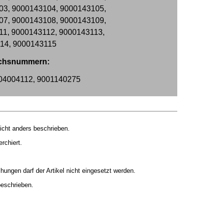
03, 9000143104, 9000143105,
07, 9000143108, 9000143109,
11, 9000143112, 9000143113,
14, 9000143115
ichsnummern:
04004112, 9001140275
cht anders beschrieben.
rchiert.
hungen darf der Artikel nicht eingesetzt werden.
beschrieben.