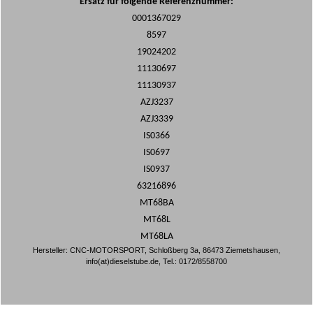
Ersatz für folgende Referenznummer:
0001367029
8597
19024202
11130697
11130937
AZJ3237
AZJ3339
IS0366
IS0697
IS0937
63216896
MT68BA
MT68L
MT68LA
Hersteller: CNC-MOTORSPORT, Schloßberg 3a, 86473 Ziemetshausen,
info(at)dieselstube.de, Tel.: 0172/8558700