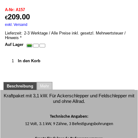
A-Nr: A157
209.00
€
inkl. MwSt. *
exkl. Versand
10.00
kg
Lieferzeit:
2-3 Werktage / Alle Preise inkl. gesetzl. Mehrwertsteuer /
Hinweis *
Auf Lager
In den Korb
Beschreibung
Mehr
Kraftpaket mit 3,1 kW. Für Ackerschlepper und Feldschlepper mit
und ohne Allrad.
Technische Angaben:
12 Volt, 3.1 kW, 9 Zähne, 3 Befestigungsbohrungen