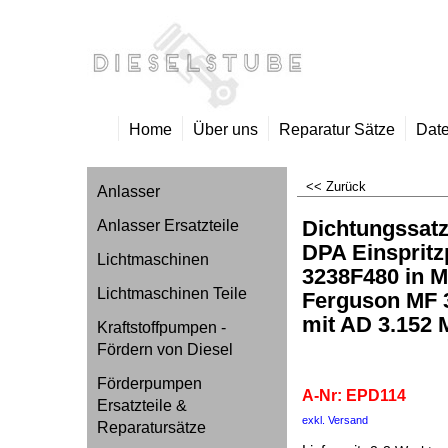
Home
Über uns
Reparatur Sätze
Date
<< Zurück
Anlasser
Dichtungssatz
Anlasser Ersatzteile
DPA Einsprit
Lichtmaschinen
3238F480 in 
Lichtmaschinen Teile
Ferguson MF 
mit AD 3.152 
Kraftstoffpumpen -
Fördern von Diesel
EPD114
Förderpumpen
A-Nr: EPD114
Ersatzteile &
exkl. Versand
kg
Reparatursätze