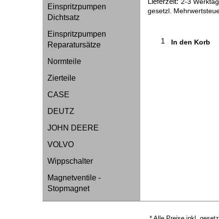
Lieferzeit:
2-3 Werktage
Einspritzpumpen
gesetzl. Mehrwertsteue
Dichtsatz
Einspritzpumpen
In den Korb
Reparatursätze
Normteile
Zierteile
CASE
DEUTZ
JOHN DEERE
VOLVO
Wippschalter
Magnetventile -
Stopmagnet
* Alle Preise inkl. geset