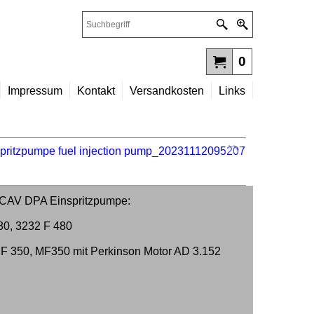
0
Impressum
Kontakt
Versandkosten
Links
r CAV DPA Einspritzpumpe:
0, 3232 F 480
F 350, MF350 mit Perkinson Motor AD 3.152