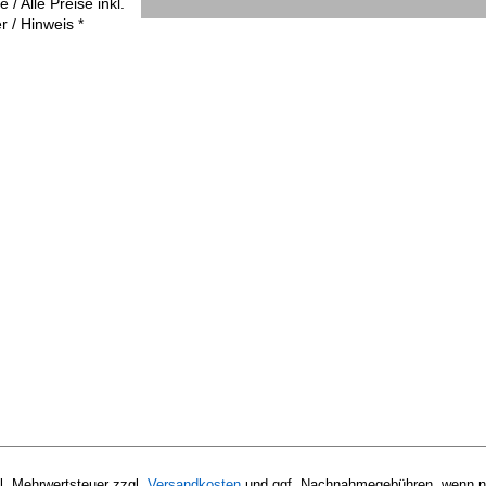
 / Alle Preise inkl.
r / Hinweis *
zl. Mehrwertsteuer zzgl.
Versandkosten
und ggf. Nachnahmegebühren, wenn ni