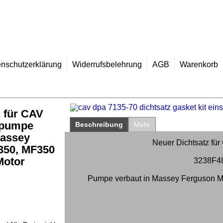
nschutzerklärung
Widerrufsbelehrung
AGB
Warenkorb
 für CAV
zpumpe
Beschreibung
Mehr
Massey
Neuer Dichtsatz fü
350, MF350
Motor
3238F48
Pumpe verbaut in Massey Ferguson M