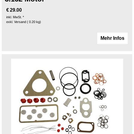
€
29.00
inkl. MwSt. *
exkl. Versand
0.20
kg
Mehr Infos