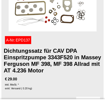
A-Nr: EPD137
Dichtungssatz für CAV DPA
Einspritzpumpe 3343F520 in Massey
Ferguson MF 398, MF 398 Allrad mit
AT 4.236 Motor
€
29.00
inkl. MwSt. *
exkl. Versand
0.20
kg
Mehr Infos