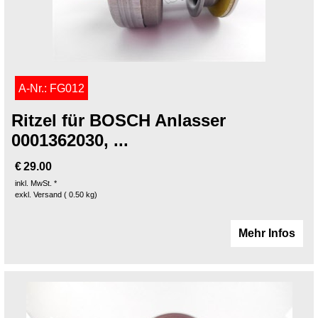
A-Nr.: FG012
Ritzel für BOSCH Anlasser
0001362030, ...
€
29.00
inkl. MwSt. *
exkl. Versand
0.50
kg
Mehr Infos