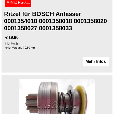
A-Nr.: FG011
Ritzel für BOSCH Anlasser
0001354010 0001358018 0001358020
0001358027 0001358033
€
19.90
inkl. MwSt. *
exkl. Versand
0.50
kg
Mehr Infos