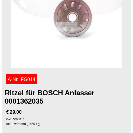
A-Nr.: FG014
Ritzel für BOSCH Anlasser
0001362035
€
29.00
inkl. MwSt. *
exkl. Versand
0.50
kg