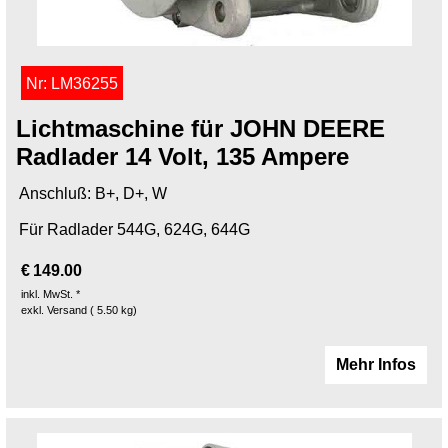
Nr: LM36255
Lichtmaschine für JOHN DEERE
Radlader 14 Volt, 135 Ampere
Anschluß: B+, D+, W
Für Radlader 544G, 624G, 644G
€
149.00
inkl. MwSt. *
exkl. Versand
5.50
kg
Mehr Infos