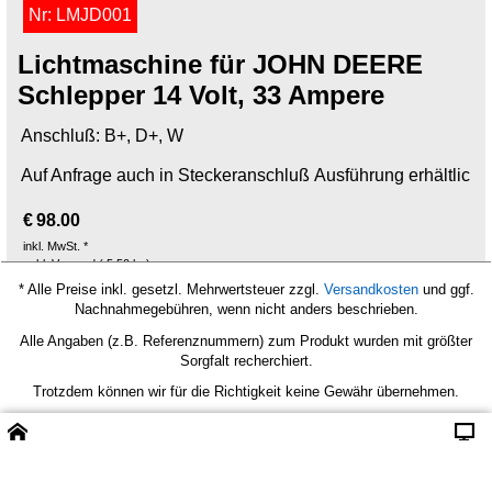
Nr: LMJD001
Lichtmaschine für JOHN DEERE
Schlepper 14 Volt, 33 Ampere
Anschluß: B+, D+, W
Auf Anfrage auch in Steckeranschluß Ausführung erhältlich.
€
98.00
inkl. MwSt. *
exkl. Versand
5.50
kg
* Alle Preise inkl. gesetzl. Mehrwertsteuer zzgl.
Versandkosten
und ggf.
Nachnahmegebühren, wenn nicht anders beschrieben.
Mehr Infos
Alle Angaben (z.B. Referenznummern) zum Produkt wurden mit größter
Sorgfalt recherchiert.
Trotzdem können wir für die Richtigkeit keine Gewähr übernehmen.
Vor Einsatz muss die Gleichheit des gelieferten Produktes mit dem zu
ersetzenden Produktes verglichen werden.
Bei Abweichungen darf der Artikel
nicht eingesetzt werden.