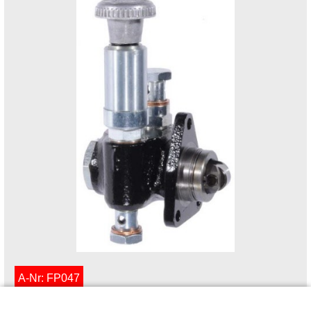
A-Nr: FP047
Förderpumpe für BOSCH FP/KS 22