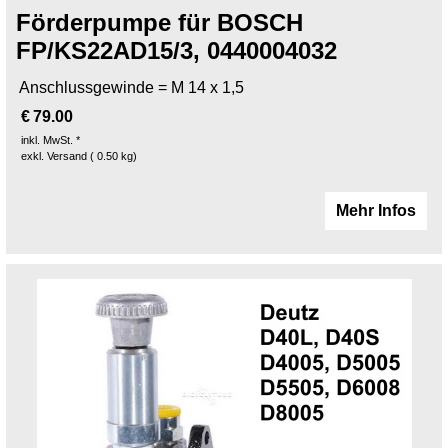
Förderpumpe für BOSCH
FP/KS22AD15/3, 0440004032
Anschlussgewinde = M 14 x 1,5
€
79.00
inkl. MwSt. *
exkl. Versand
0.50
kg
Mehr Infos