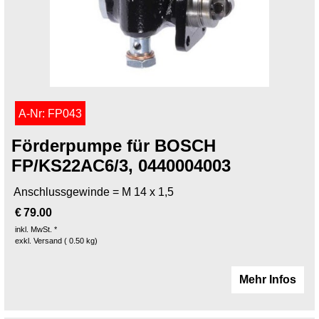
A-Nr: FP043
Förderpumpe für BOSCH
FP/KS22AC6/3, 0440004003
Anschlussgewinde = M 14 x 1,5
€
79.00
inkl. MwSt. *
exkl. Versand
0.50
kg
Mehr Infos