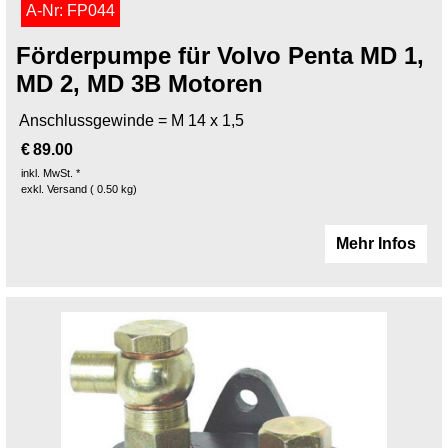
A-Nr: FP044
Förderpumpe für Volvo Penta MD 1,
MD 2, MD 3B Motoren
Anschlussgewinde = M 14 x 1,5
€
89.00
inkl. MwSt. *
exkl. Versand
0.50
kg
Mehr Infos