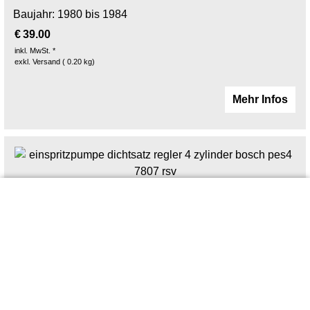
Baujahr: 1980 bis 1984
€
39.00
inkl. MwSt. *
exkl. Versand
0.20
kg
Mehr Infos
A-Nr: EPD078
Dichtungssatz für BOSCH
Einspritzpumpe PES4 in DEUTZ D
7807 mit F4L 913 Motor
Baujahr: 1980 bis 1984